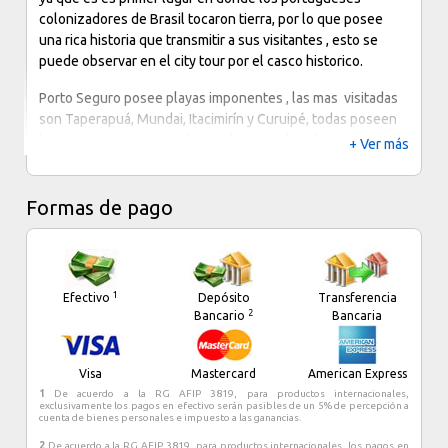
colonizadores de Brasil tocaron tierra, por lo que posee
una rica historia que transmitir a sus visitantes , esto se
puede observar en el city tour por el casco historico.
Porto Seguro posee playas imponentes , las mas visitadas
son Taperapuá, Mundai, Itacimirín y Curuipé, todas poseen
barracas y se turnan en las noches para brindar
+ Ver más
maravillosas fiestas. Otro punto neuralgico en la noche es
la Pasarela do alcohol, donde los lugareños montan tiendas
como una feria y venden variados e intensos tragos.
Formas de pago
Porto Seguro cuenta con amplia infraestructura hotelera y
la mayoria de estos hoteles son frente al mar cruzando la
avenida principal. Fiesta, diversión, historia y buenas playas
1
Efectivo
Depósito
Transferencia
es lo que te espera en Porto Seguro
2
Bancario
Bancaria
Visa
Mastercard
American Express
1
De acuerdo a la RG AFIP 3819, para productos internacionales,
exclusivamente los pagos en efectivo serán pasibles de un 5% de percepción a
cuenta de bienes personales e impuesto a las ganancias.
2
De acuerdo a la RG AFIP 3819, para productos internacionales, los pagos en