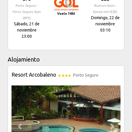
Porto Seguro -
Buenos Aires -
Porto Seguro Arpt
Ezeiza Intl (EZE)
Vuelo 7492
Domingo, 22 de
(BPS)
Sábado, 21 de
noviembre
noviembre
03:10
23:00
Alojamiento
Resort Arcobaleno
Porto Seguro
Previous
Next