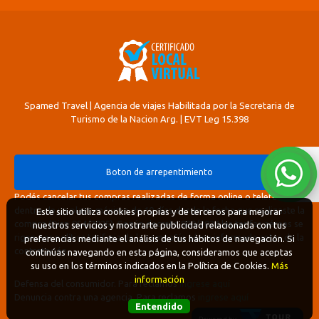
Spamed Travel | Agencia de viajes Habilitada por la Secretaria de
Turismo de la Nacion Arg. | EVT Leg 15.398
Boton de arrepentimiento
Podés cancelar tus compras realizadas de forma online o telefonica
dentro de un plazo máximo de 10 días desde la fecha que realizaste la
Este sitio utiliza cookies propias y de terceros para mejorar
compra (Disp.954/2025). Según decreto 809/2024 las tarifas aéreas se
nuestros servicios y mostrarte publicidad relacionada con tus
rigen por política tarifaria de la compañía aérea informada antes de la
preferencias mediante el análisis de tus hábitos de navegación. Si
contratación.
continúas navegando en esta página, consideramos que aceptas
su uso en los términos indicados en la Política de Cookies.
Más
información
Defensa del consumidor. Para reclamos
ingrese aquí
Denuncia contra una agencia. Para reclamos
ingrese aquí
Entendido