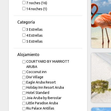
7
noches
(16)
14
noches
(1)
Categoría
3 Estrellas
4 Estrellas
5 Estrellas
Alojamiento
COURTYARD BY MARRIOTT
ARUBA
Cocconut inn
Divi Village
Eagle Aruba Resort
Holiday Inn Resort Aruba
Hotel Standard
Joia Aruba by Iberostar
Little Paradise Aruba
Riu Palace Antillas