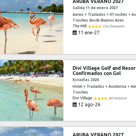
ARUBA VERANO 2027
Salida 11 de enero 2027
Aereo + Traslados + 07 noches + Asi
7 noches
desde Buenos Aires
The Mill
Con Desayuno
11 ene-27
Divi Village Golf and Reso
Confirmados con Gol
Estadias 2026
Hotel + Traslados + Asistencia + Aé
7 noches
Divi Village
All Inclusive
12 ago-26
ARUBA VERANO 2027