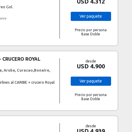
USD 4.312
reo Gol.
Ver
paquete
usive
Precio por persona
Base Doble
 + CRUCERO ROYAL
desde
USD 4.900
, Aruba, Curacao,Bonaire,
Ver
paquete
rlines al CARIBE + crucero Royal
Precio por persona
Base Doble
desde
USD 4.939