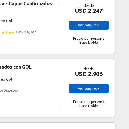
ba - Cupos Confirmados
desde
USD 2.247
reo Gol.
Ver
paquete
A
Con Desayuno
Precio por persona
Base Doble
rmados con GOL
desde
USD 2.906
reo Gol.
Ver
paquete
on Desayuno
Precio por persona
Base Doble