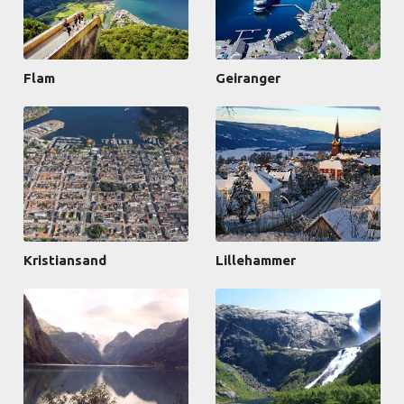
Flam
Geiranger
Kristiansand
Lillehammer