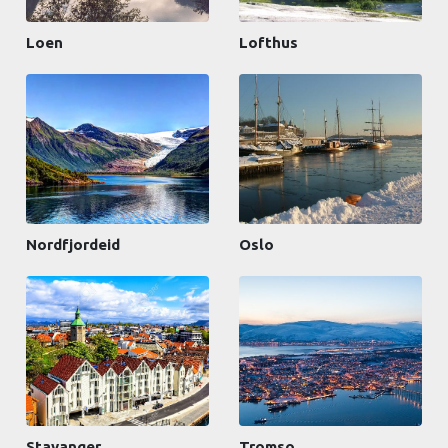
Loen
Lofthus
Nordfjordeid
Oslo
Stavanger
Tromso