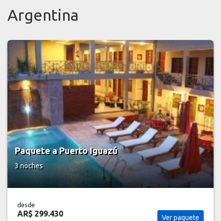
Argentina
Paquete a Puerto Madryn
3 noches
Salida desde Buenos Aires
desde
AR$ 658.131