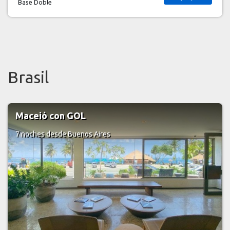
Ver paquete
Base Doble
Brasil
Disfrutá Angra Dos Reis con GOL
7 noches
desde Buenos Aires